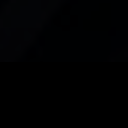
Webové stránky zdarma
od
BANAN.CZ
|
Ostravski Tvorba webových stránek
|
Přihlásit se